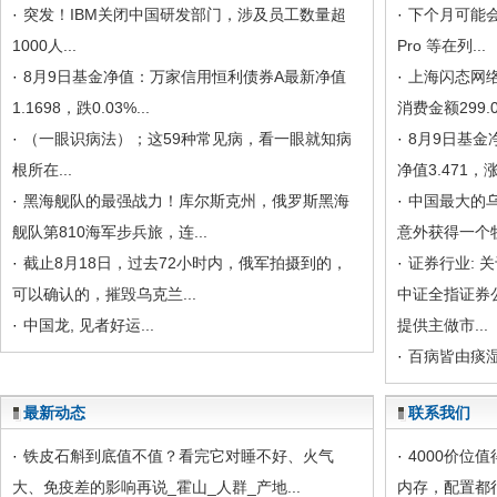
·
突发！IBM关闭中国研发部门，涉及员工数量超
·
下个月可能会
1000人...
Pro 等在列...
·
8月9日基金净值：万家信用恒利债券A最新净值
·
上海闪态网络
1.1698，跌0.03%...
消费金额299.00
·
（一眼识病法）；这59种常见病，看一眼就知病
·
8月9日基
根所在...
净值3.471，涨0
·
黑海舰队的最强战力！库尔斯克州，俄罗斯黑海
·
中国最大的乌
舰队第810海军步兵旅，连...
意外获得一个牧
·
截止8月18日，过去72小时内，俄军拍摄到的，
·
证券行业: 
可以确认的，摧毁乌克兰...
中证全指证券
·
中国龙, 见者好运...
提供主做市...
·
百病皆由痰湿
最新动态
联系我们
·
铁皮石斛到底值不值？看完它对睡不好、火气
·
4000价位
大、免疫差的影响再说_霍山_人群_产地...
内存，配置都很