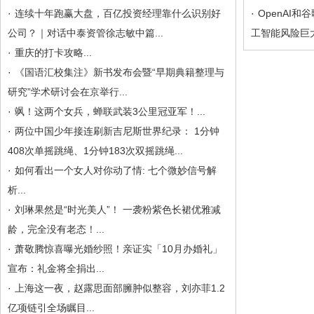
·
连续十年跑赢大盘，百亿投资经理靠什么识别好
·
OpenAI和
公司？｜对话中泰资管徐志敏中篇...
工智能风险巨大
·
重庆的打卡攻略...
·
《国语汇校集注》新书发布会暨“早期典籍整理与
研究”学术研讨会在京举行...
·
飒！这两个女兵，蝉联武装3公里冠亚军！...
·
两位中国少年接连刷新吉尼斯世界纪录： 1分钟
408次单摇跳绳、1分钟183次双摇跳绳...
·
如何看出一个女人对你动了情: 七个微妙信号解
析...
·
刘琳果然是“时光美人”！ 一袭粉紫色长裙优雅减
龄，完全没有老态！...
·
萧敬腾惊喜曝光婚纱照！亲证实「10月办婚礼」
宣布：礼金将全捐出...
·
上海这一夜，赵露思面部臃肿似整容，刘亦菲1.2
亿项链引全场瞩目...