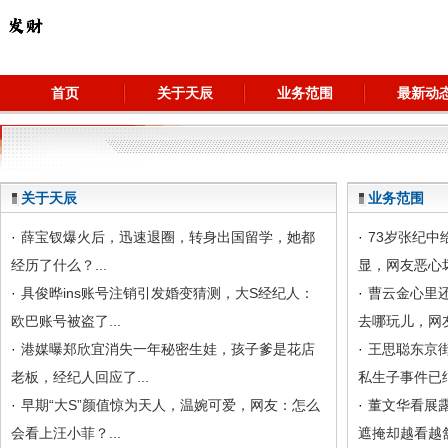
首页
关于天辰
业务范围
最新动
关于天辰
业务范围
·
薛宝钗爆火后，迅速退圈，转身出国留学，她都
·
73岁张纪
经历了什么？...
显，网友恶心坏
·
具俊晔ins账号注销引发婚变猜测，大S经纪人：
·
曹云金心里还
欧巴账号被盗了...
去哪玩儿，网友
·
港媒曝郑欣宜消失一年秘密生娃，孩子爹是花店
·
王思聪东京
老板，经纪人回应了...
私生子事件已结
·
早期“大S”颜值惊为天人，温婉可爱，网友：怎么
·
董文华看展
会看上汪小菲？...
遮掩却越看越舒